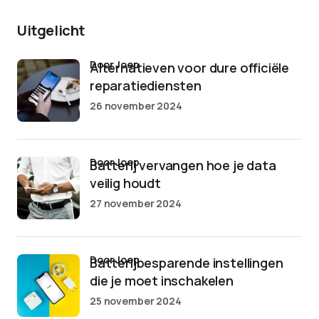
Uitgelicht
door Joep
Alternatieven voor dure officiële
reparatiediensten
26 november 2024
door Joep
Batterij vervangen hoe je data
veilig houdt
27 november 2024
door Joep
Batterijbesparende instellingen
die je moet inschakelen
25 november 2024