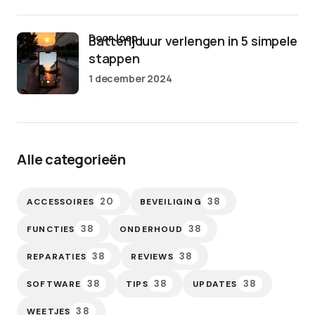
door Joep
Batterijduur verlengen in 5 simpele
stappen
1 december 2024
Alle categorieën
20
38
ACCESSOIRES
BEVEILIGING
38
38
FUNCTIES
ONDERHOUD
38
38
REPARATIES
REVIEWS
38
38
38
SOFTWARE
TIPS
UPDATES
38
WEETJES