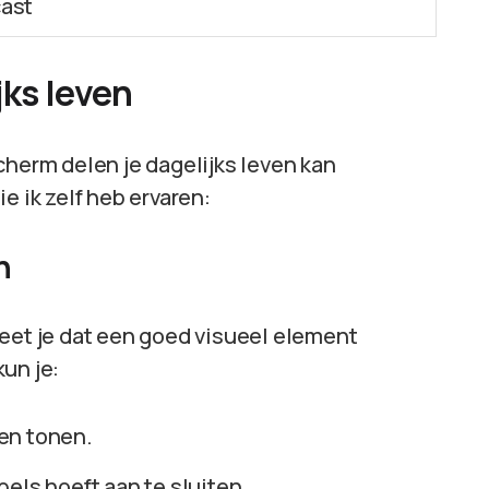
cast
jks leven
cherm delen je dagelijks leven kan
e ik zelf heb ervaren:
n
weet je dat een goed visueel element
un je:
en tonen.
els hoeft aan te sluiten.