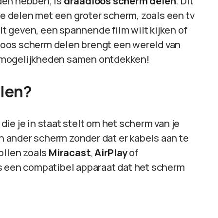
den hebben, is
draadloos scherm delen
. Dit
te delen met een groter scherm, zoals een tv
ilt geven, een spannende film wilt kijken of
adloos scherm delen brengt een wereld van
 mogelijkheden samen ontdekken!
elen?
ie je in staat stelt om het scherm van je
 ander scherm zonder dat er kabels aan te
ollen zoals
Miracast
,
AirPlay
of
 is een compatibel apparaat dat het scherm