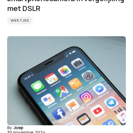
met DSLR
WEETJES
By
Joep
30 november 2024