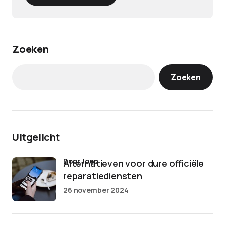
Zoeken
Zoeken
Uitgelicht
door Joep
Alternatieven voor dure officiële
reparatiediensten
26 november 2024