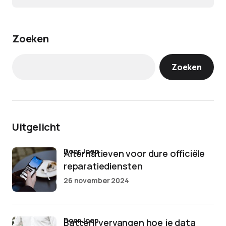
Zoeken
Zoeken
Uitgelicht
door Joep
Alternatieven voor dure officiële
reparatiediensten
26 november 2024
door Joep
Batterij vervangen hoe je data