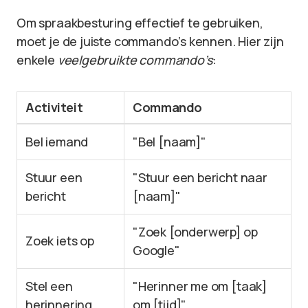
Om spraakbesturing effectief te gebruiken,
moet je de juiste commando’s kennen. Hier zijn
enkele
veelgebruikte commando’s
:
Activiteit
Commando
Bel iemand
"Bel [naam]"
Stuur een
"Stuur een bericht naar
bericht
[naam]"
"Zoek [onderwerp] op
Zoek iets op
Google"
Stel een
"Herinner me om [taak]
herinnering
om [tijd]"