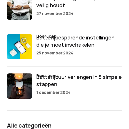
veilig houdt
27 november 2024
door Joep
Batterijbesparende instellingen
die je moet inschakelen
25 november 2024
door Joep
Batterijduur verlengen in 5 simpele
stappen
1 december 2024
Alle categorieën