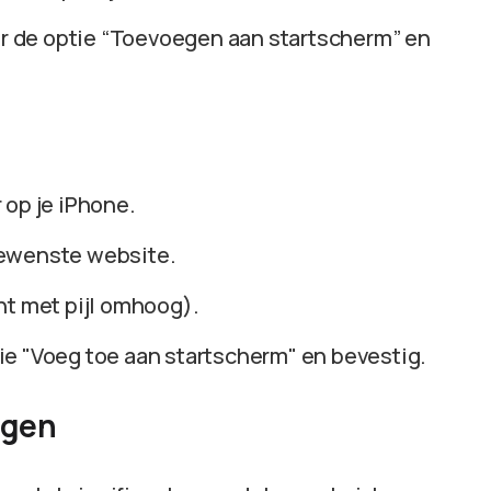
ar de optie “Toevoegen aan startscherm” en
 op je iPhone.
gewenste website.
nt met pijl omhoog).
tie "Voeg toe aan startscherm" en bevestig.
ngen