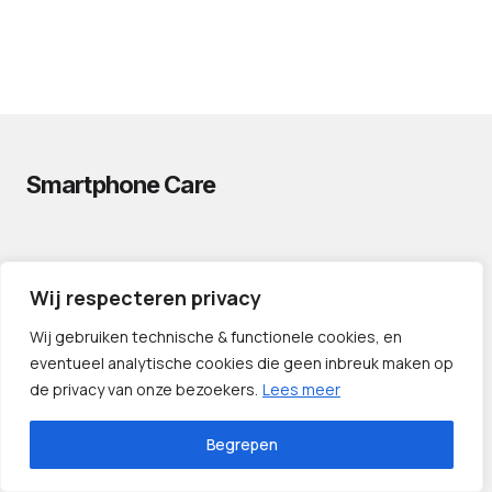
Smartphone Care
PRIVACYVERKLARING
Wij respecteren privacy
CONTACT
PARTNERS
Wij gebruiken technische & functionele cookies, en
eventueel analytische cookies die geen inbreuk maken op
de privacy van onze bezoekers.
Lees meer
Begrepen
©️ 2024 — Smartphone Care.