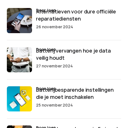
door Joep
Alternatieven voor dure officiële
reparatiediensten
26 november 2024
door Joep
Batterij vervangen hoe je data
veilig houdt
27 november 2024
door Joep
Batterijbesparende instellingen
die je moet inschakelen
25 november 2024
door Joep