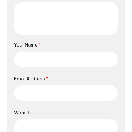
Your Name
*
Email Address
*
Website