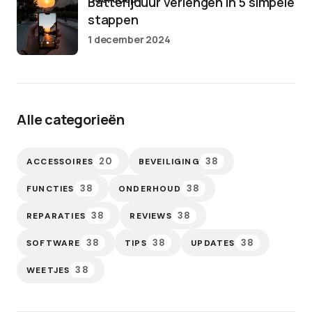
Batterijduur verlengen in 5 simpele
stappen
1 december 2024
Alle categorieën
20
38
ACCESSOIRES
BEVEILIGING
38
38
FUNCTIES
ONDERHOUD
38
38
REPARATIES
REVIEWS
38
38
38
SOFTWARE
TIPS
UPDATES
38
WEETJES