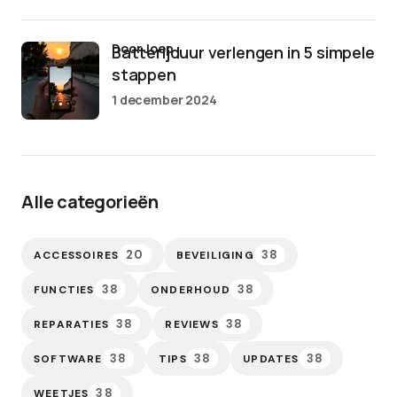
door Joep
Batterijduur verlengen in 5 simpele
stappen
1 december 2024
Alle categorieën
20
38
ACCESSOIRES
BEVEILIGING
38
38
FUNCTIES
ONDERHOUD
38
38
REPARATIES
REVIEWS
38
38
38
SOFTWARE
TIPS
UPDATES
38
WEETJES