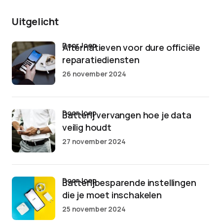
Uitgelicht
door Joep
Alternatieven voor dure officiële
reparatiediensten
26 november 2024
door Joep
Batterij vervangen hoe je data
veilig houdt
27 november 2024
door Joep
Batterijbesparende instellingen
die je moet inschakelen
25 november 2024