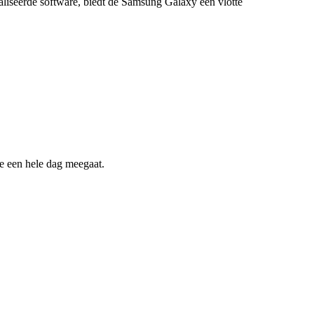
liseerde software, biedt de Samsung Galaxy een vlotte
ie een hele dag meegaat.