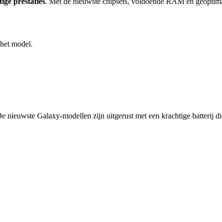
ige prestaties
. Met de nieuwste chipsets, voldoende RAM en geoptima
 het model.
e nieuwste Galaxy-modellen zijn uitgerust met een krachtige batterij d