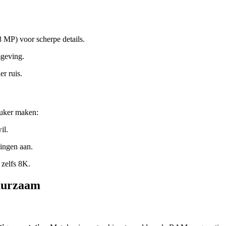
8 MP) voor scherpe details.
mgeving.
r ruis.
euker maken:
il.
lingen aan.
zelfs 8K.
Duurzaam