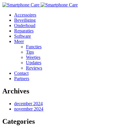
Accessoires
Beveiliging
Onderhoud
Reparaties
Software
Meer
Functies
Tips
Weetjes
Updates
Reviews
Contact
Partners
Archives
december 2024
november 2024
Categories