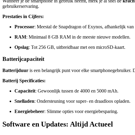
Wanneer je de smartphone in gebruik neemt, merk je al snel de
kracht
gebruikerservaring.
Prestaties in Cijfers:
Processor
: Meestal de Snapdragon of Exynos, afhankelijk van
RAM
: Minimaal 8 GB RAM in de meeste nieuwe modellen.
Opslag
: Tot 256 GB, uitbreidbaar met een microSD-kaart.
Batterijcapaciteit
Batterijduur
is een belangrijk punt voor elke smartphonegebruiker. D
Batterij Specificaties:
Capaciteit
: Gewoonlijk tussen de 4000 en 5000 mAh.
Snelladen
: Ondersteuning voor super- en draadloos opladen.
Energiebeheer
: Slimme opties voor energiebesparing.
Software en Updates: Altijd Actueel