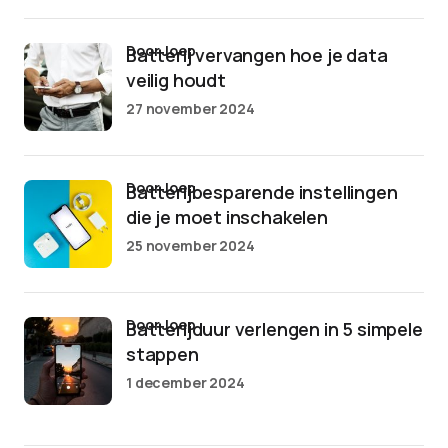
door Joep
Batterij vervangen hoe je data
veilig houdt
27 november 2024
door Joep
Batterijbesparende instellingen
die je moet inschakelen
25 november 2024
door Joep
Batterijduur verlengen in 5 simpele
stappen
1 december 2024