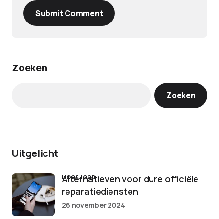
Submit Comment
Zoeken
Zoeken
Uitgelicht
door Joep
Alternatieven voor dure officiële
reparatiediensten
26 november 2024