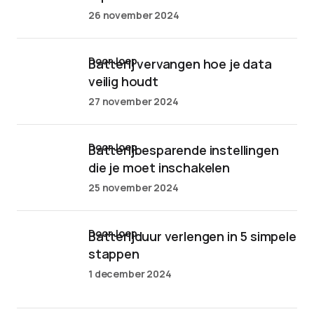
26 november 2024
door Joep
Batterij vervangen hoe je data
veilig houdt
27 november 2024
door Joep
Batterijbesparende instellingen
die je moet inschakelen
25 november 2024
door Joep
Batterijduur verlengen in 5 simpele
stappen
1 december 2024