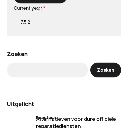
Current ye@r
*
Zoeken
Zoeken
Uitgelicht
door Joep
Alternatieven voor dure officiële
reparatiediensten