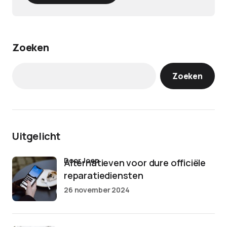
Zoeken
Zoeken
Uitgelicht
door Joep
Alternatieven voor dure officiële
reparatiediensten
26 november 2024