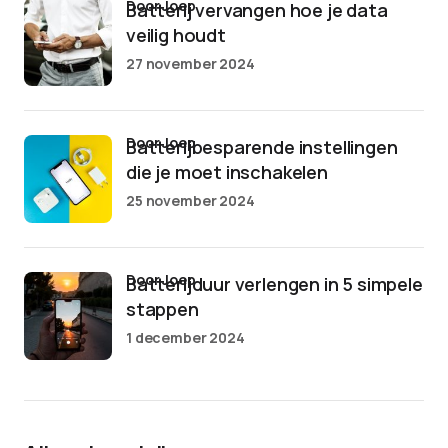
door Joep
Batterij vervangen hoe je data
veilig houdt
27 november 2024
door Joep
Batterijbesparende instellingen
die je moet inschakelen
25 november 2024
door Joep
Batterijduur verlengen in 5 simpele
stappen
1 december 2024