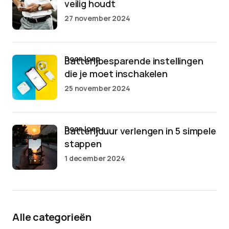
veilig houdt
27 november 2024
door Joep
Batterijbesparende instellingen
die je moet inschakelen
25 november 2024
door Joep
Batterijduur verlengen in 5 simpele
stappen
1 december 2024
Alle categorieën