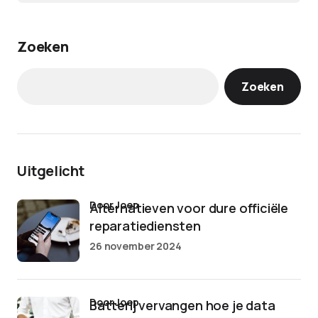
Zoeken
Zoeken
Uitgelicht
door Joep
Alternatieven voor dure officiële
reparatiediensten
26 november 2024
door Joep
Batterij vervangen hoe je data