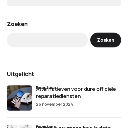
Zoeken
Zoeken
Uitgelicht
door Joep
Alternatieven voor dure officiële
reparatiediensten
26 november 2024
door Joep