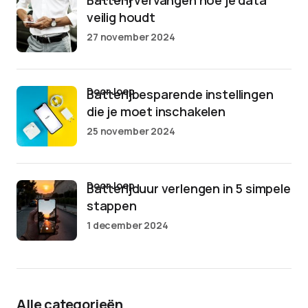
Batterij vervangen hoe je data
veilig houdt
27 november 2024
door Joep
Batterijbesparende instellingen
die je moet inschakelen
25 november 2024
door Joep
Batterijduur verlengen in 5 simpele
stappen
1 december 2024
Alle categorieën