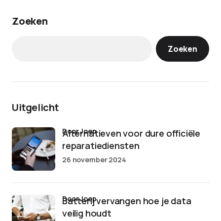
Zoeken
Zoeken
Uitgelicht
door Joep
Alternatieven voor dure officiële
reparatiediensten
26 november 2024
door Joep
Batterij vervangen hoe je data
veilig houdt