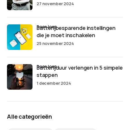
27 november 2024
door Joep
Batterijbesparende instellingen
die je moet inschakelen
25 november 2024
door Joep
Batterijduur verlengen in 5 simpele
stappen
1 december 2024
Alle categorieën