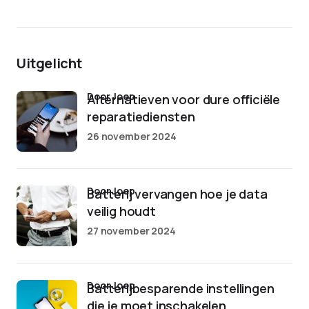
Uitgelicht
door Joep
Alternatieven voor dure officiële
reparatiediensten
26 november 2024
door Joep
Batterij vervangen hoe je data
veilig houdt
27 november 2024
door Joep
Batterijbesparende instellingen
die je moet inschakelen