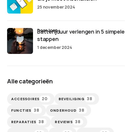
25 november 2024
door Joep
Batterijduur verlengen in 5 simpele
stappen
1 december 2024
Alle categorieën
20
38
ACCESSOIRES
BEVEILIGING
38
38
FUNCTIES
ONDERHOUD
38
38
REPARATIES
REVIEWS