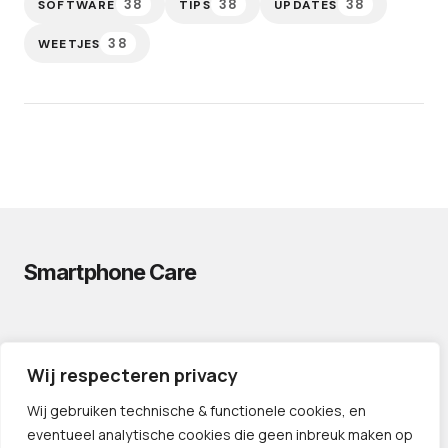
38
38
38
SOFTWARE
TIPS
UPDATES
38
WEETJES
Smartphone Care
PRIVACYVERKLARING
Wij respecteren privacy
CONTACT
PARTNERS
Wij gebruiken technische & functionele cookies, en
eventueel analytische cookies die geen inbreuk maken op