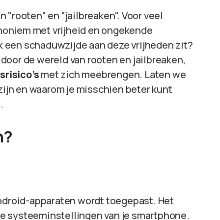
 "rooten" en "jailbreaken". Voor veel
noniem met vrijheid en ongekende
ook een schaduwzijde aan deze vrijheden zit?
n door de wereld van rooten en jailbreaken,
srisico’s
met zich meebrengen. Laten we
jn en waarom je misschien beter kunt
.
n?
Android-apparaten wordt toegepast. Het
t de systeeminstellingen van je smartphone.