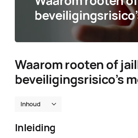
Waarom rooten of 
beveiligingsrisic
Waarom rooten of jai
beveiligingsrisico’s 
Inhoud
Inleiding