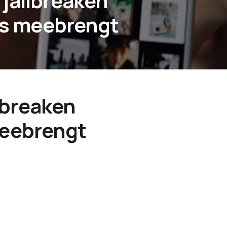
jailbreaken
o’s meebrengt
lbreaken
meebrengt