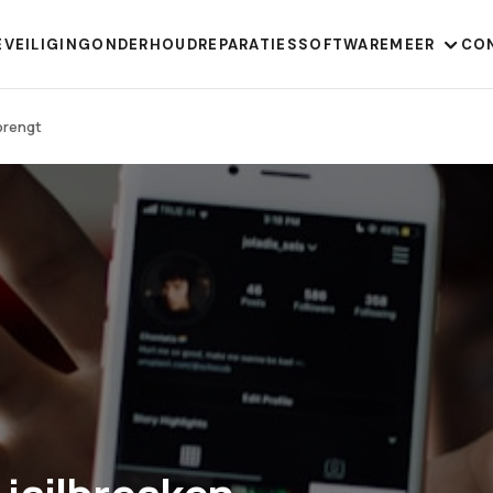
EVEILIGING
ONDERHOUD
REPARATIES
SOFTWARE
MEER
CO
brengt