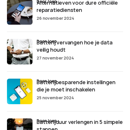
door Joep
Alternatieven voor dure officiële
reparatiediensten
26 november 2024
door Joep
Batterij vervangen hoe je data
veilig houdt
27 november 2024
door Joep
Batterijbesparende instellingen
die je moet inschakelen
25 november 2024
door Joep
Batterijduur verlengen in 5 simpele
stappen