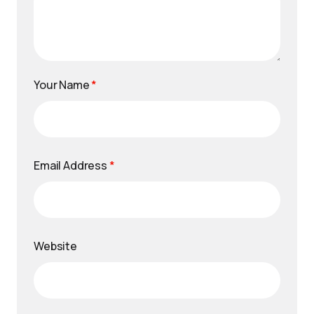
Your Name
*
Email Address
*
Website