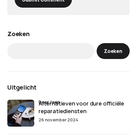
Zoeken
Zoeken
Uitgelicht
door Joep
Alternatieven voor dure officiële
reparatiediensten
26 november 2024