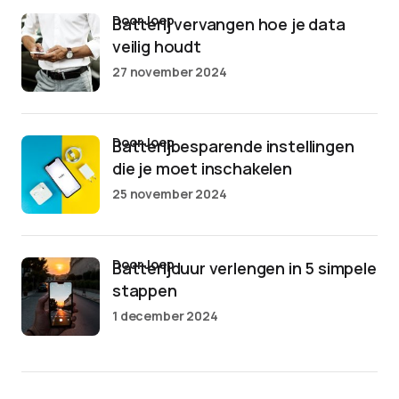
door Joep
Batterij vervangen hoe je data
veilig houdt
27 november 2024
door Joep
Batterijbesparende instellingen
die je moet inschakelen
25 november 2024
door Joep
Batterijduur verlengen in 5 simpele
stappen
1 december 2024