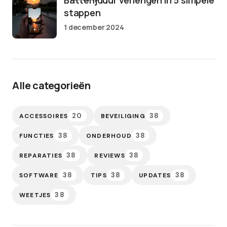
Batterijduur verlengen in 5 simpele
stappen
1 december 2024
Alle categorieën
20
38
ACCESSOIRES
BEVEILIGING
38
38
FUNCTIES
ONDERHOUD
38
38
REPARATIES
REVIEWS
38
38
38
SOFTWARE
TIPS
UPDATES
38
WEETJES