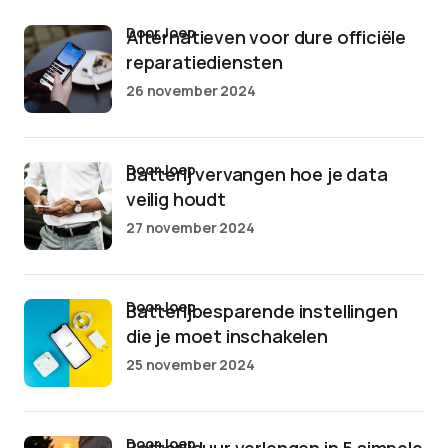
door Joep
Alternatieven voor dure officiële
reparatiediensten
26 november 2024
door Joep
Batterij vervangen hoe je data
veilig houdt
27 november 2024
door Joep
Batterijbesparende instellingen
die je moet inschakelen
25 november 2024
door Joep