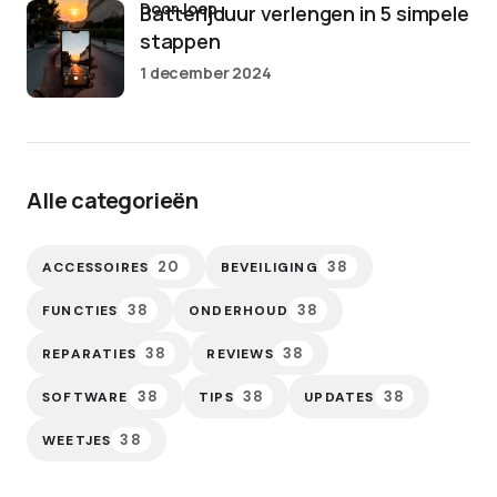
door Joep
Batterijduur verlengen in 5 simpele
stappen
1 december 2024
Alle categorieën
20
38
ACCESSOIRES
BEVEILIGING
38
38
FUNCTIES
ONDERHOUD
38
38
REPARATIES
REVIEWS
38
38
38
SOFTWARE
TIPS
UPDATES
38
WEETJES