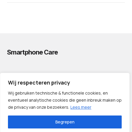
Smartphone Care
PRIVACYVERKLARING
Wij respecteren privacy
CONTACT
PARTNERS
Wij gebruiken technische & functionele cookies, en
eventueel analytische cookies die geen inbreuk maken op
de privacy van onze bezoekers.
Lees meer
Begrepen
©️ 2024 — Smartphone Care.