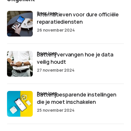
door Joep
Alternatieven voor dure officiële
reparatiediensten
26 november 2024
door Joep
Batterij vervangen hoe je data
veilig houdt
27 november 2024
door Joep
Batterijbesparende instellingen
die je moet inschakelen
25 november 2024