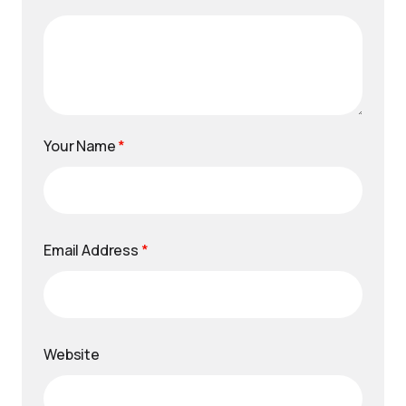
Your Name
*
Email Address
*
Website