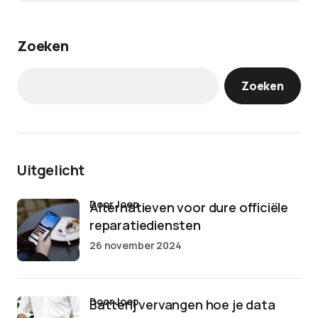
Zoeken
Zoeken
Uitgelicht
door Joep
Alternatieven voor dure officiële
reparatiediensten
26 november 2024
door Joep
Batterij vervangen hoe je data