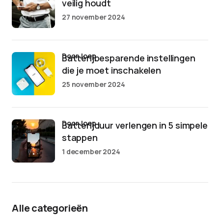
veilig houdt
27 november 2024
door Joep
Batterijbesparende instellingen
die je moet inschakelen
25 november 2024
door Joep
Batterijduur verlengen in 5 simpele
stappen
1 december 2024
Alle categorieën