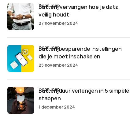
door Joep
Batterij vervangen hoe je data
veilig houdt
27 november 2024
door Joep
Batterijbesparende instellingen
die je moet inschakelen
25 november 2024
door Joep
Batterijduur verlengen in 5 simpele
stappen
1 december 2024