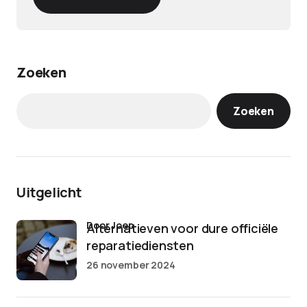
Zoeken
Zoeken
Uitgelicht
door Joep
Alternatieven voor dure officiële
reparatiediensten
26 november 2024