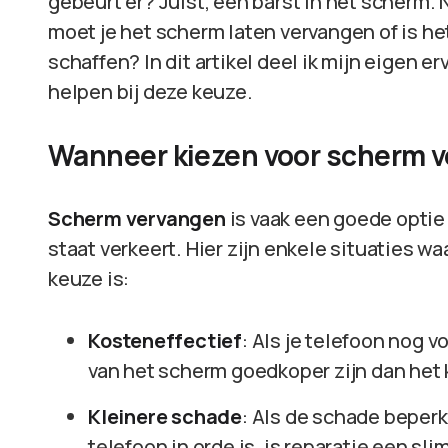
gebeurt er? Juist, een barst in het scherm. 
moet je het scherm laten vervangen of is he
schaffen? In dit artikel deel ik mijn eigen e
helpen bij deze keuze.
Wanneer kiezen voor scherm 
Scherm vervangen
is vaak een goede optie
staat verkeert. Hier zijn enkele situaties 
keuze is:
Kosteneffectief
: Als je telefoon nog 
van het scherm goedkoper zijn dan het
Kleinere schade
: Als de schade beperkt
telefoon in orde is, is reparatie een sl