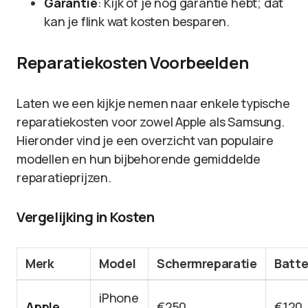
Garantie
: Kijk of je nog garantie hebt; dat
kan je flink wat kosten besparen.
Reparatiekosten Voorbeelden
Laten we een kijkje nemen naar enkele typische
reparatiekosten voor zowel Apple als Samsung.
Hieronder vind je een overzicht van populaire
modellen en hun bijbehorende gemiddelde
reparatieprijzen.
Vergelijking in Kosten
Merk
Model
Schermreparatie
Batte
iPhone
Apple
€250
€120