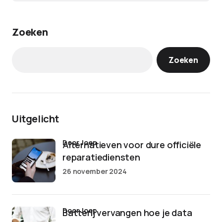
Zoeken
Zoeken
Uitgelicht
door Joep
Alternatieven voor dure officiële
reparatiediensten
26 november 2024
door Joep
Batterij vervangen hoe je data