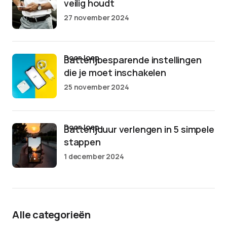
veilig houdt
27 november 2024
door Joep
Batterijbesparende instellingen
die je moet inschakelen
25 november 2024
door Joep
Batterijduur verlengen in 5 simpele
stappen
1 december 2024
Alle categorieën