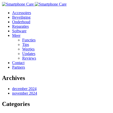
Accessoires
Beveiliging
Onderhoud
Reparaties
Software
Meer
Functies
Tips
Weetjes
Updates
Reviews
Contact
Partners
Archives
december 2024
november 2024
Categories