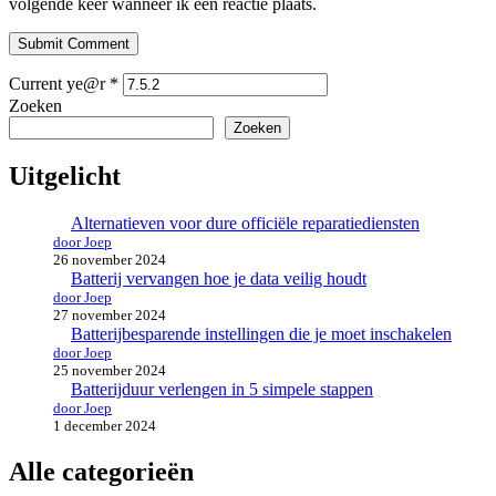
volgende keer wanneer ik een reactie plaats.
Submit Comment
Current ye@r
*
Zoeken
Zoeken
Uitgelicht
Alternatieven voor dure officiële reparatiediensten
door Joep
26 november 2024
Batterij vervangen hoe je data veilig houdt
door Joep
27 november 2024
Batterijbesparende instellingen die je moet inschakelen
door Joep
25 november 2024
Batterijduur verlengen in 5 simpele stappen
door Joep
1 december 2024
Alle categorieën