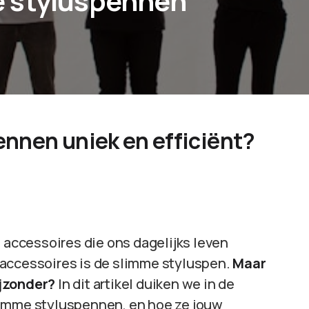
 styluspennen
nnen uniek en efficiënt?
e accessoires die ons dagelijks leven
 accessoires is de slimme styluspen.
Maar
ijzonder?
In dit artikel duiken we in de
limme styluspennen, en hoe ze jouw