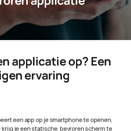
roren applicatie
en applicatie op? Een
igen ervaring
beert een app op je smartphone te openen,
e krijg je een statische, bevroren scherm te