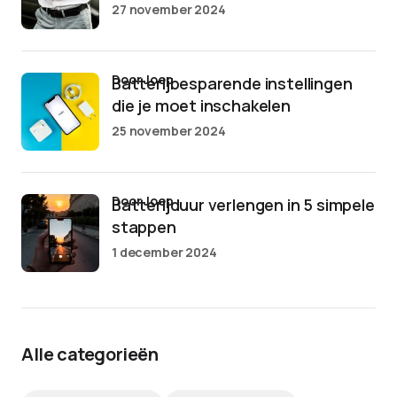
27 november 2024
door Joep
Batterijbesparende instellingen
die je moet inschakelen
25 november 2024
door Joep
Batterijduur verlengen in 5 simpele
stappen
1 december 2024
Alle categorieën