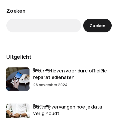
Zoeken
Zoeken
Uitgelicht
door Joep
Alternatieven voor dure officiële
reparatiediensten
26 november 2024
door Joep
Batterij vervangen hoe je data
veilig houdt