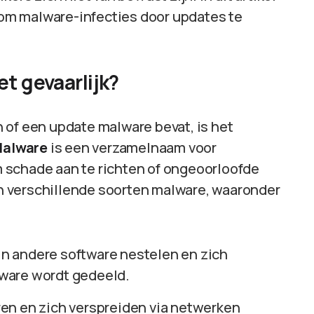
s om malware-infecties door updates te
t gevaarlijk?
 of een update malware bevat, is het
alware
is een verzamelnaam voor
 schade aan te richten of ongeoorloofde
ijn verschillende soorten malware, waaronder
h in andere software nestelen en zich
ware wordt gedeeld.
ren en zich verspreiden via netwerken