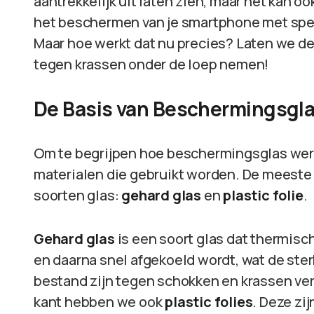
aantrekkelijk uit laten zien, maar het kan o
het beschermen van je smartphone met spe
Maar hoe werkt dat nu precies? Laten we d
tegen krassen onder de loep nemen!
De Basis van Beschermingsgl
Om te begrijpen hoe beschermingsglas werkt,
materialen die gebruikt worden. De meeste 
soorten glas:
gehard glas
en
plastic folie
.
Gehard glas
is een soort glas dat thermisch
en daarna snel afgekoeld wordt, wat de ster
bestand zijn tegen schokken en krassen ve
kant hebben we ook
plastic folies
. Deze zi