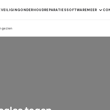
EVEILIGING
ONDERHOUD
REPARATIES
SOFTWARE
MEER
CO
h gezien