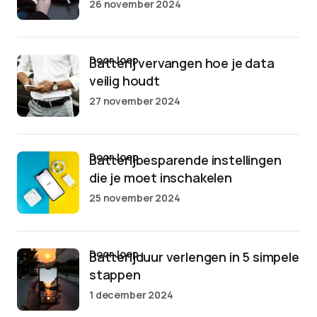
26 november 2024
door Joep
Batterij vervangen hoe je data
veilig houdt
27 november 2024
door Joep
Batterijbesparende instellingen
die je moet inschakelen
25 november 2024
door Joep
Batterijduur verlengen in 5 simpele
stappen
1 december 2024