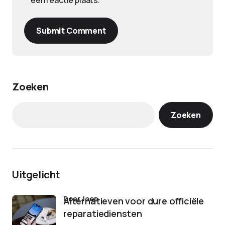
een reactie plaats.
Submit Comment
Zoeken
Zoeken
Uitgelicht
door Joep
Alternatieven voor dure officiële
reparatiediensten