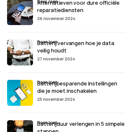
door Joep
Alternatieven voor dure officiële
reparatiediensten
26 november 2024
door Joep
Batterij vervangen hoe je data
veilig houdt
27 november 2024
door Joep
Batterijbesparende instellingen
die je moet inschakelen
25 november 2024
door Joep
Batterijduur verlengen in 5 simpele
stappen