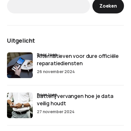
Zoeken
Uitgelicht
door Joep
Alternatieven voor dure officiële
reparatiediensten
26 november 2024
door Joep
Batterij vervangen hoe je data
veilig houdt
27 november 2024