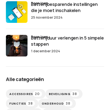
door Joep
Batterijbesparende instellingen
die je moet inschakelen
25 november 2024
door Joep
Batterijduur verlengen in 5 simpele
stappen
1 december 2024
Alle categorieën
20
38
ACCESSOIRES
BEVEILIGING
38
38
FUNCTIES
ONDERHOUD