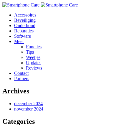
Accessoires
Beveiliging
Onderhoud
Reparaties
Software
Meer
Functies
Tips
Weetjes
Updates
Reviews
Contact
Partners
Archives
december 2024
november 2024
Categories