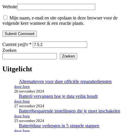
Website
Mijn naam, e-mail en site opslaan in deze browser voor de
volgende keer wanneer ik een reactie plaats.
Submit Comment
Current ye@r
*
Zoeken
Zoeken
Uitgelicht
Alternatieven voor dure officiële reparatiediensten
door Joep
26 november 2024
Batterij vervangen hoe je data veilig houdt
door Joep
27 november 2024
Batterijbesparende instellingen die je moet inschakelen
door Joep
25 november 2024
Batterijduur verlengen in 5 simpele stappen
door Joep