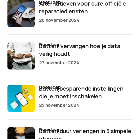
door Joep
Alternatieven voor dure officiële
reparatiediensten
26 november 2024
door Joep
Batterij vervangen hoe je data
veilig houdt
27 november 2024
door Joep
Batterijbesparende instellingen
die je moet inschakelen
25 november 2024
door Joep
Batterijduur verlengen in 5 simpele
stappen