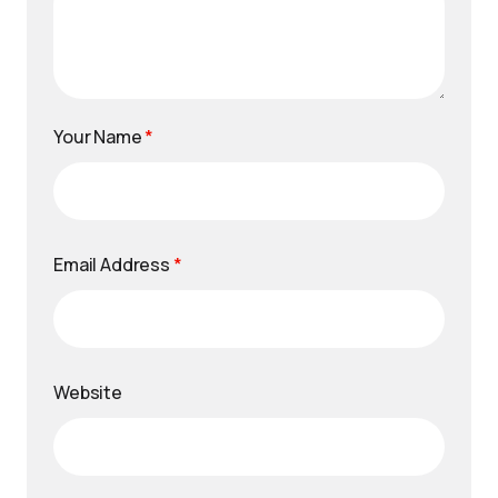
Your Name
*
Email Address
*
Website