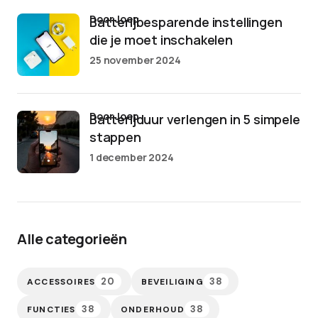
door Joep
Batterijbesparende instellingen
die je moet inschakelen
25 november 2024
door Joep
Batterijduur verlengen in 5 simpele
stappen
1 december 2024
Alle categorieën
20
38
ACCESSOIRES
BEVEILIGING
38
38
FUNCTIES
ONDERHOUD