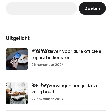
Zoeken
Uitgelicht
door Joep
Alternatieven voor dure officiële
reparatiediensten
26 november 2024
door Joep
Batterij vervangen hoe je data
veilig houdt
27 november 2024