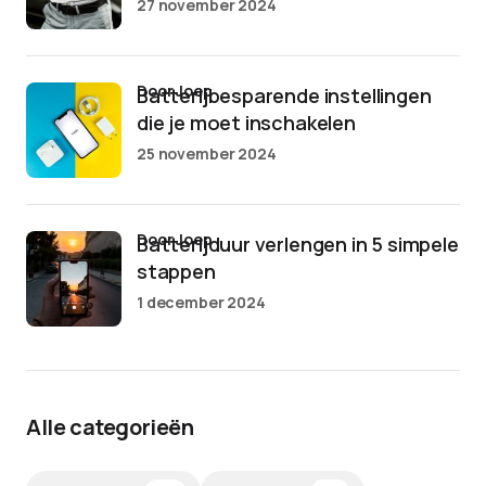
27 november 2024
door Joep
Batterijbesparende instellingen
die je moet inschakelen
25 november 2024
door Joep
Batterijduur verlengen in 5 simpele
stappen
1 december 2024
Alle categorieën