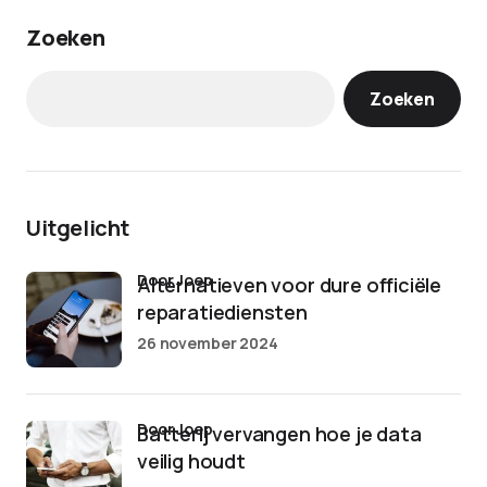
Zoeken
Zoeken
Uitgelicht
door Joep
Alternatieven voor dure officiële
reparatiediensten
26 november 2024
door Joep
Batterij vervangen hoe je data
veilig houdt