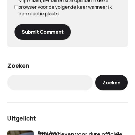
Mijn naam, e-mail en site opslaan in deze
browser voor de volgende keer wanneer ik
een reactie plaats.
Submit Comment
Zoeken
Zoeken
Uitgelicht
door Joep
Alternatieven voor dure officiële