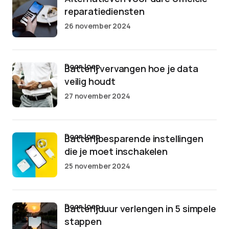
reparatiediensten
26 november 2024
door Joep
Batterij vervangen hoe je data
veilig houdt
27 november 2024
door Joep
Batterijbesparende instellingen
die je moet inschakelen
25 november 2024
door Joep
Batterijduur verlengen in 5 simpele
stappen