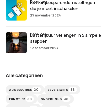
door Joep
Batterijbesparende instellingen
die je moet inschakelen
25 november 2024
door Joep
Batterijduur verlengen in 5 simpele
stappen
1 december 2024
Alle categorieën
20
38
ACCESSOIRES
BEVEILIGING
38
38
FUNCTIES
ONDERHOUD