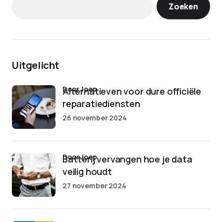
Zoeken
Uitgelicht
door Joep
Alternatieven voor dure officiële
reparatiediensten
26 november 2024
door Joep
Batterij vervangen hoe je data
veilig houdt
27 november 2024