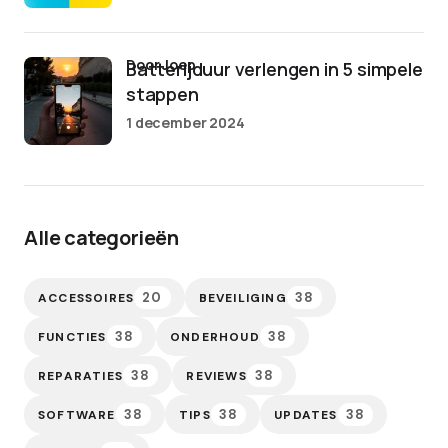
door Joep
Batterijduur verlengen in 5 simpele
stappen
1 december 2024
Alle categorieën
20
38
ACCESSOIRES
BEVEILIGING
38
38
FUNCTIES
ONDERHOUD
38
38
REPARATIES
REVIEWS
38
38
38
SOFTWARE
TIPS
UPDATES