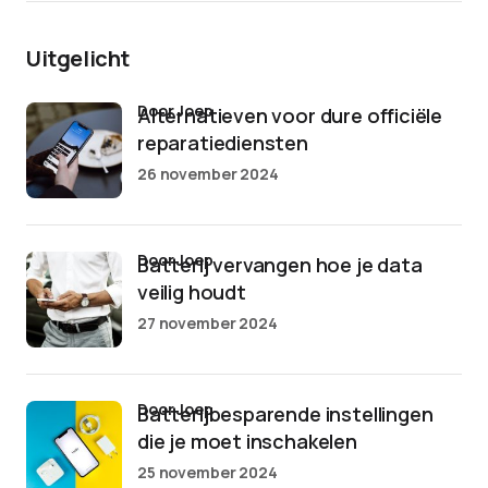
Uitgelicht
door Joep
Alternatieven voor dure officiële
reparatiediensten
26 november 2024
door Joep
Batterij vervangen hoe je data
veilig houdt
27 november 2024
door Joep
Batterijbesparende instellingen
die je moet inschakelen
25 november 2024