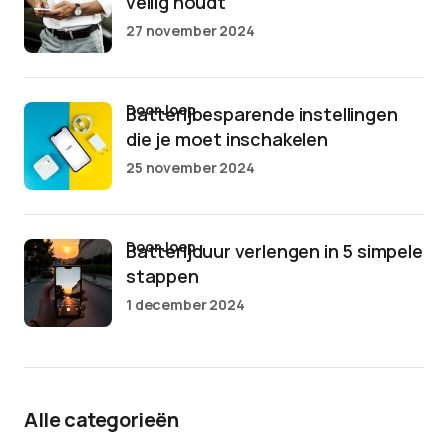
veilig houdt
27 november 2024
door Joep
Batterijbesparende instellingen
die je moet inschakelen
25 november 2024
door Joep
Batterijduur verlengen in 5 simpele
stappen
1 december 2024
Alle categorieën