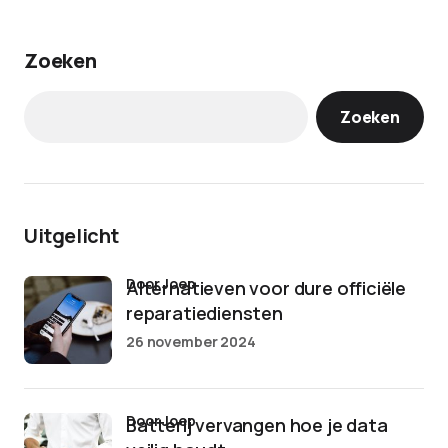
Zoeken
Zoeken
Uitgelicht
door Joep
Alternatieven voor dure officiële
reparatiediensten
26 november 2024
door Joep
Batterij vervangen hoe je data