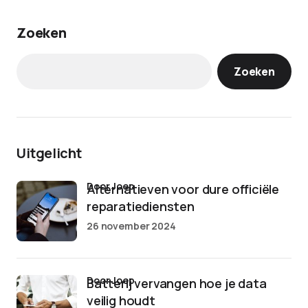
Zoeken
Zoeken
Uitgelicht
door Joep
Alternatieven voor dure officiële
reparatiediensten
26 november 2024
door Joep
Batterij vervangen hoe je data
veilig houdt