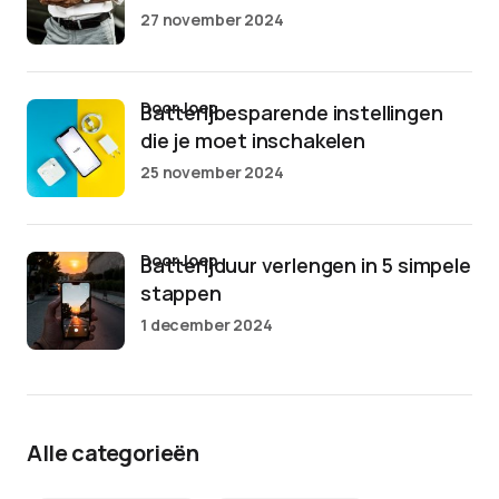
27 november 2024
door Joep
Batterijbesparende instellingen
die je moet inschakelen
25 november 2024
door Joep
Batterijduur verlengen in 5 simpele
stappen
1 december 2024
Alle categorieën