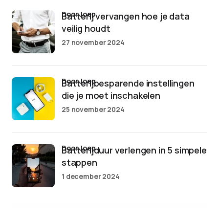
door Joep
Batterij vervangen hoe je data
veilig houdt
27 november 2024
door Joep
Batterijbesparende instellingen
die je moet inschakelen
25 november 2024
door Joep
Batterijduur verlengen in 5 simpele
stappen
1 december 2024