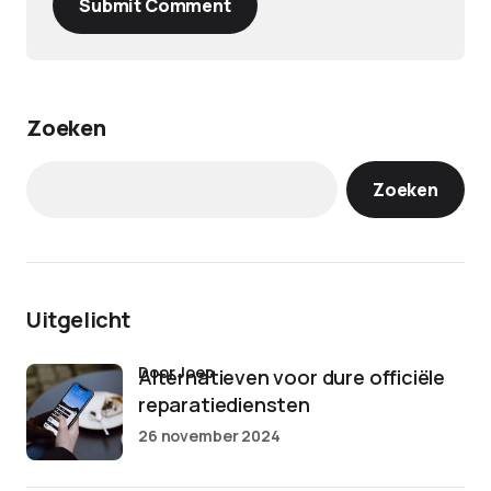
Submit Comment
Zoeken
Zoeken
Uitgelicht
door Joep
Alternatieven voor dure officiële
reparatiediensten
26 november 2024