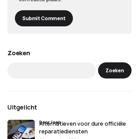
Submit Comment
Zoeken
Zoeken
Uitgelicht
door Joep
Alternatieven voor dure officiële
reparatiediensten