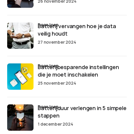
26 november 2024
door Joep
Batterij vervangen hoe je data
veilig houdt
27 november 2024
door Joep
Batterijbesparende instellingen
die je moet inschakelen
25 november 2024
door Joep
Batterijduur verlengen in 5 simpele
stappen
1 december 2024