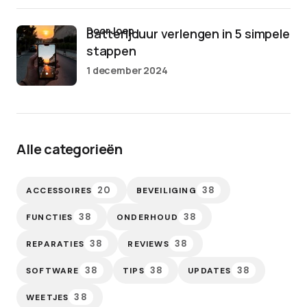
door Joep
Batterijduur verlengen in 5 simpele
stappen
1 december 2024
Alle categorieën
20
38
ACCESSOIRES
BEVEILIGING
38
38
FUNCTIES
ONDERHOUD
38
38
REPARATIES
REVIEWS
38
38
38
SOFTWARE
TIPS
UPDATES
38
WEETJES