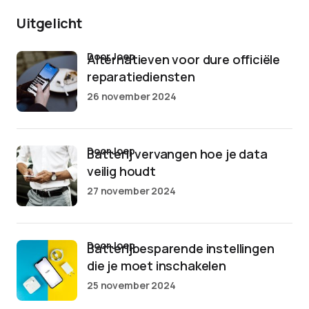
Uitgelicht
door Joep
Alternatieven voor dure officiële
reparatiediensten
26 november 2024
door Joep
Batterij vervangen hoe je data
veilig houdt
27 november 2024
door Joep
Batterijbesparende instellingen
die je moet inschakelen
25 november 2024