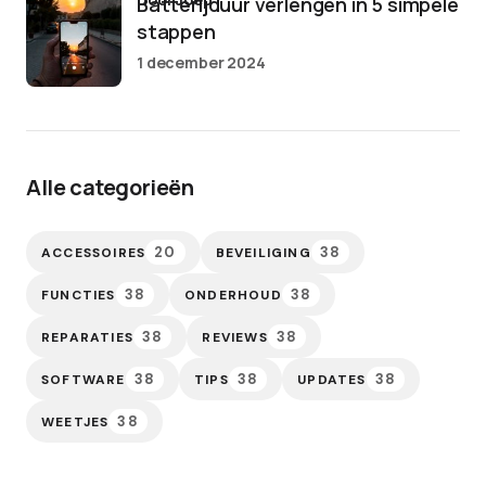
Batterijduur verlengen in 5 simpele
stappen
1 december 2024
Alle categorieën
20
38
ACCESSOIRES
BEVEILIGING
38
38
FUNCTIES
ONDERHOUD
38
38
REPARATIES
REVIEWS
38
38
38
SOFTWARE
TIPS
UPDATES
38
WEETJES