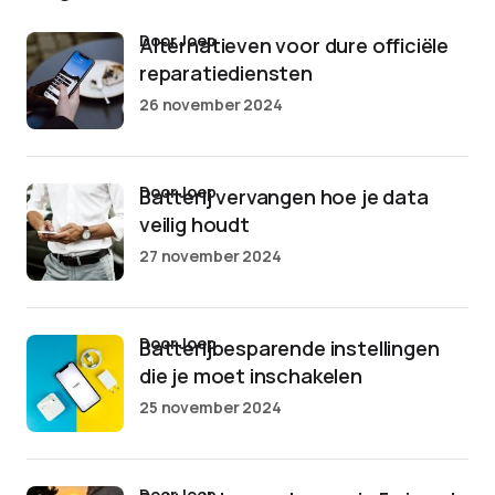
door Joep
Alternatieven voor dure officiële
reparatiediensten
26 november 2024
door Joep
Batterij vervangen hoe je data
veilig houdt
27 november 2024
door Joep
Batterijbesparende instellingen
die je moet inschakelen
25 november 2024
door Joep