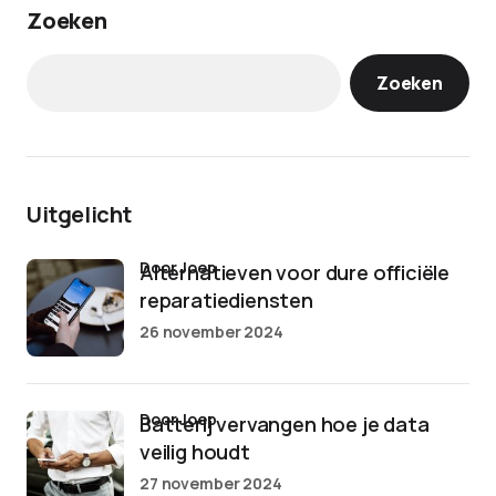
Zoeken
Zoeken
Uitgelicht
door Joep
Alternatieven voor dure officiële
reparatiediensten
26 november 2024
door Joep
Batterij vervangen hoe je data
veilig houdt
27 november 2024