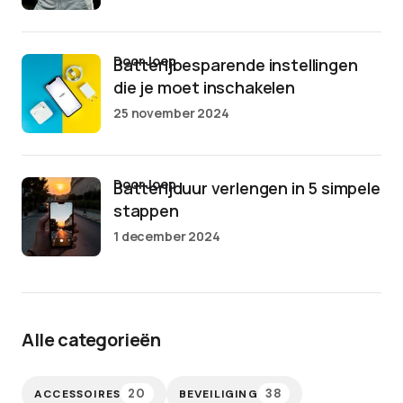
door Joep
Batterijbesparende instellingen
die je moet inschakelen
25 november 2024
door Joep
Batterijduur verlengen in 5 simpele
stappen
1 december 2024
Alle categorieën
20
38
ACCESSOIRES
BEVEILIGING