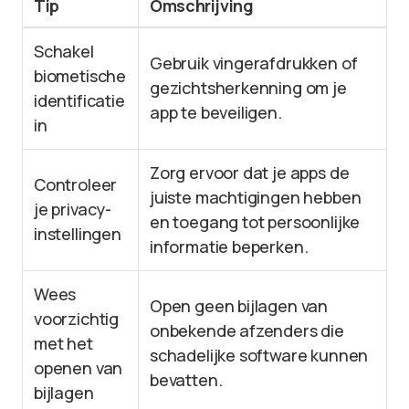
Tip
Omschrijving
Schakel
Gebruik vingerafdrukken of
biometische
gezichtsherkenning om je
identificatie
app te beveiligen.
in
Zorg ervoor dat je apps de
Controleer
juiste machtigingen hebben
je privacy-
en toegang tot persoonlijke
instellingen
informatie beperken.
Wees
Open geen bijlagen van
voorzichtig
onbekende afzenders die
met het
schadelijke software kunnen
openen van
bevatten.
bijlagen