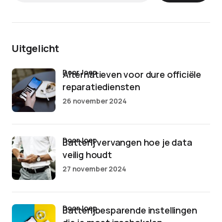
Uitgelicht
door Joep
Alternatieven voor dure officiële
reparatiediensten
26 november 2024
door Joep
Batterij vervangen hoe je data
veilig houdt
27 november 2024
door Joep
Batterijbesparende instellingen