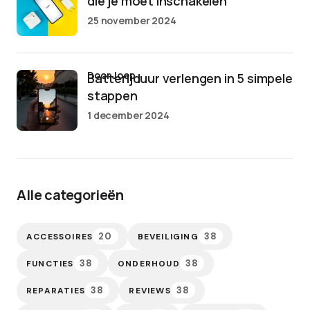
die je moet inschakelen
25 november 2024
door Joep
Batterijduur verlengen in 5 simpele
stappen
1 december 2024
Alle categorieën
20
38
ACCESSOIRES
BEVEILIGING
38
38
FUNCTIES
ONDERHOUD
38
38
REPARATIES
REVIEWS